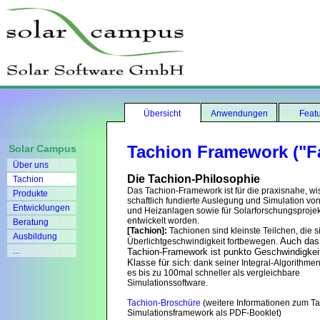
Übersicht
Anwendungen
Feat
Tachion Framework ("Fa
Solar Campus
Über uns
Die Tachion-Philosophie
Tachion
Das Tachion-Framework ist für die praxisnahe, wi
Produkte
schaftlich fundierte Auslegung und Simulation von
Entwicklungen
und Heizanlagen sowie für Solarforschungsproje
entwickelt worden.
Beratung
[Tachion]:
Tachionen sind kleinste Teilchen, die s
Ausbildung
Auch das
Überlichtgeschwindigkeit fortbewegen.
...
Tachion-Framework ist punkto Geschwindigkei
Klasse für sich
: dank seiner Integral-Algorithme
es bis zu 100mal schneller als vergleichbare
Simulationssoftware.
Tachion-Broschüre
(weitere Informationen zum Ta
Simulationsframework als PDF-Booklet)